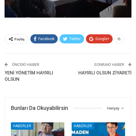
Paylaş
Facebook
Twitter
Google+
ÖNCEKI HABER
SONRAKI HABER
YENİ YÖNETİM HAYIRLI
HAYIRLI OLSUN ZİYARETİ
OLSUN
Bunları Da Okuyabilirsin
Herşey
HABERLER
HABERLER