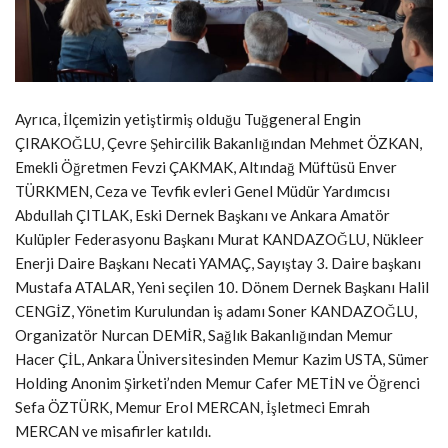
Ayrıca, İlçemizin yetiştirmiş olduğu Tuğgeneral Engin
ÇIRAKOĞLU, Çevre Şehircilik Bakanlığından Mehmet ÖZKAN,
Emekli Öğretmen Fevzi ÇAKMAK, Altındağ Müftüsü Enver
TÜRKMEN, Ceza ve Tevfik evleri Genel Müdür Yardımcısı
Abdullah ÇITLAK, Eski Dernek Başkanı ve Ankara Amatör
Kulüpler Federasyonu Başkanı Murat KANDAZOĞLU, Nükleer
Enerji Daire Başkanı Necati YAMAÇ, Sayıştay 3. Daire başkanı
Mustafa ATALAR, Yeni seçilen 10. Dönem Dernek Başkanı Halil
CENGİZ, Yönetim Kurulundan iş adamı Soner KANDAZOĞLU,
Organizatör Nurcan DEMİR, Sağlık Bakanlığından Memur
Hacer ÇİL, Ankara Üniversitesinden Memur Kazim USTA, Sümer
Holding Anonim Şirketi’nden Memur Cafer METİN ve Öğrenci
Sefa ÖZTÜRK, Memur Erol MERCAN, İşletmeci Emrah
MERCAN ve misafirler katıldı.