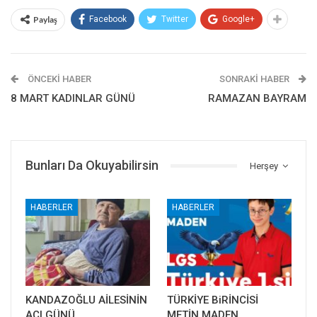
Paylaş
Facebook
Twitter
Google+
ÖNCEKI HABER
SONRAKI HABER
8 MART KADINLAR GÜNÜ
RAMAZAN BAYRAM
Bunları Da Okuyabilirsin
Herşey
HABERLER
HABERLER
KANDAZOĞLU AİLESİNİN
TÜRKİYE BiRİNCİSİ
ACI GÜNÜ
METİN MADEN