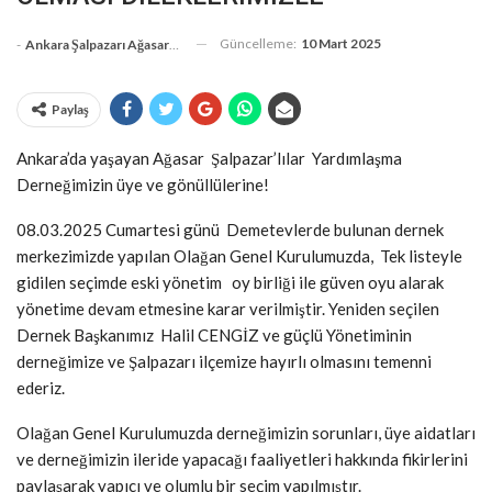
Güncelleme:
10 Mart 2025
-
Ankara Şalpazarı Ağasarlılar Eğitim Kültür Ve Dayanışma Derneği
Paylaş
Ankara’da yaşayan Ağasar Şalpazar’lılar Yardımlaşma
Derneğimizin üye ve gönüllülerine!
08.03.2025 Cumartesi günü Demetevlerde bulunan dernek
merkezimizde yapılan Olağan Genel Kurulumuzda, Tek listeyle
gidilen seçimde eski yönetim oy birliği ile güven oyu alarak
yönetime devam etmesine karar verilmiştir. Yeniden seçilen
Dernek Başkanımız Halil CENGİZ ve güçlü Yönetiminin
derneğimize ve Şalpazarı ilçemize hayırlı olmasını temenni
ederiz.
Olağan Genel Kurulumuzda derneğimizin sorunları, üye aidatları
ve derneğimizin ileride yapacağı faaliyetleri hakkında fikirlerini
paylaşarak yapıcı ve olumlu bir seçim yapılmıştır.