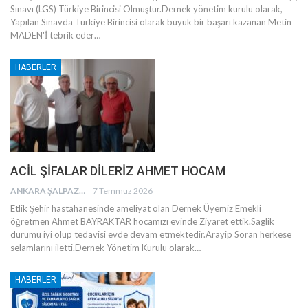
Sınavı (LGS) Türkiye Birincisi Olmuştur.Dernek yönetim kurulu olarak,
Yapılan Sınavda Türkiye Birincisi olarak büyük bir başarı kazanan Metin
MADEN'İ tebrik eder
…
HABERLER
ACİL ŞİFALAR DİLERİZ AHMET HOCAM
ANKARA ŞALPAZARI AĞASARLILAR EĞITIM KÜLTÜR VE DAYANIŞMA DERNEĞI
7 Temmuz 2026
Etlik Şehir hastahanesinde ameliyat olan Dernek Üyemiz Emekli
öğretmen Ahmet BAYRAKTAR hocamızı evinde Ziyaret ettik.Saglik
durumu iyi olup tedavisi evde devam etmektedir.Arayip Soran herkese
selamlarını iletti.Dernek Yönetim Kurulu olarak
…
HABERLER