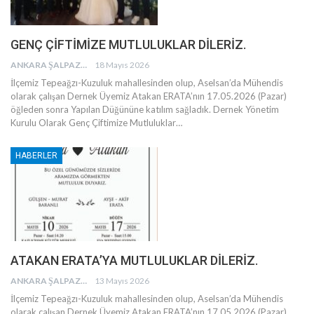
GENÇ ÇİFTİMİZE MUTLULUKLAR DİLERİZ.
ANKARA ŞALPAZARI AĞASARLILAR EĞITIM KÜLTÜR VE DAYANIŞMA DERNEĞI
18 Mayıs 2026
İlçemiz Tepeağzı-Kuzuluk mahallesinden olup, Aselsan’da Mühendis
olarak çalışan Dernek Üyemiz Atakan ERATA’nın 17.05.2026 (Pazar)
öğleden sonra Yapılan Düğününe katılım sağladık.
Dernek Yönetim
Kurulu Olarak Genç Çiftimize Mutluluklar
…
HABERLER
ATAKAN ERATA’YA MUTLULUKLAR DİLERİZ.
ANKARA ŞALPAZARI AĞASARLILAR EĞITIM KÜLTÜR VE DAYANIŞMA DERNEĞI
13 Mayıs 2026
İlçemiz Tepeağzı-Kuzuluk mahallesinden olup, Aselsan’da Mühendis
olarak çalışan Dernek Üyemiz Atakan ERATA’nın 17.05.2026 (Pazar)