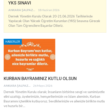
YKS SINAVI
ANKARA ŞALPAZARI AĞASARLILAR EĞITIM KÜLTÜR VE DAYANIŞMA DERNEĞI
18 Haziran 2026
Dernek Yönetim Kurulu Olarak 20-21.06.2026 Tarihlerinde
Yapılacak Olan Yüksek Öğretim Kurumları (YKS) Sınavına Girecek
Olan Tüm Öğrencilere Başarılar Dileriz.
HABERLER
KURBAN BAYRAMINIZ KUTLU OLSUN
ANKARA ŞALPAZARI AĞASARLILAR EĞITIM KÜLTÜR VE DAYANIŞMA DERNEĞI
26 Mayıs 2026
Dernek Yönetim Kurulu olarak; İnsanların birbirine sevgi ve samimiyetle
elini uzattığı, üyelerimizin, hemşerilerimizin ve İslam aleminin, Kurban
Bayramını içtenlikle kutluyoruz. Sevdiklerinizle ve ailenizle birlikte mutlu
ve huzurlu bir
…