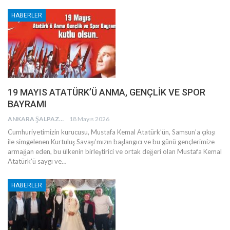
HABERLER
19 MAYIS ATATÜRK’Ü ANMA, GENÇLİK VE SPOR
BAYRAMI
ANKARA ŞALPAZARI AĞASARLILAR EĞITIM KÜLTÜR VE DAYANIŞMA DERNEĞI
18 Mayıs 2026
Cumhuriyetimizin kurucusu, Mustafa Kemal Atatürk’ün, Samsun’a çıkışı
ile simgelenen Kurtuluş Savaşı’mızın başlangıcı ve bu günü gençlerimize
armağan eden, bu ülkenin birleştirici ve ortak değeri olan Mustafa Kemal
Atatürk'ü saygı ve…
HABERLER