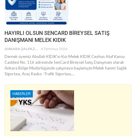
HAYIRLI OLSUN SENCARD BİREYSEL SATIŞ
DANIŞMANI MELEK KIDIK
ANKARA ŞALPAZARI AĞASARLILAR EĞITIM KÜLTÜR VE DAYANIŞMA DERNEĞI
6 Temmuz 2026
Dernek üyemiz Abullah KIDIK’ın Kızı Melek KIDIK Ceyhun Atuf Kansu
Caddesi No. 116 adresinde SenCard Bireysel Satış Danışmanı olarak
Ankara Bölge Müdürlüğünde çalışmaya başlamıştır.Melek hanım Sağlık
Sigortası, Araç Kasko -Trafik Sigortası,
…
HABERLER