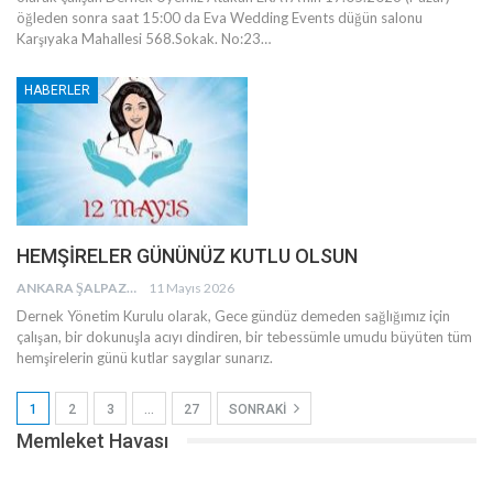
öğleden sonra saat 15:00 da Eva Wedding Events düğün salonu
Karşıyaka Mahallesi 568.Sokak. No:23
…
HABERLER
HEMŞİRELER GÜNÜNÜZ KUTLU OLSUN
ANKARA ŞALPAZARI AĞASARLILAR EĞITIM KÜLTÜR VE DAYANIŞMA DERNEĞI
11 Mayıs 2026
Dernek Yönetim Kurulu olarak, Gece gündüz demeden sağlığımız için
çalışan, bir dokunuşla acıyı dindiren, bir tebessümle umudu büyüten tüm
hemşirelerin günü kutlar saygılar sunarız.
1
2
3
…
27
SONRAKI
Memleket Havası