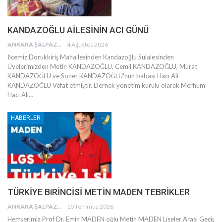
KANDAZOĞLU AİLESİNİN ACI GÜNÜ
ANKARA ŞALPAZARI AĞASARLILAR EĞITIM KÜLTÜR VE DAYANIŞMA DERNEĞI
4 Ağustos 2026
İlçemiz Dorukkiriş Mahallesinden Kandazoğlu Sülalesinden
Üyelerimizden Metin KANDAZOĞLU, Cemil KANDAZOĞLU, Murat
KANDAZOĞLU ve Soner KANDAZOĞLU'nun babası Hacı Ali
KANDAZOĞLU Vefat etmiştir.
Dernek yönetim kurulu olarak Merhum
Hacı Ali
…
HABERLER
TÜRKİYE BiRİNCİSİ METİN MADEN TEBRİKLER
ANKARA ŞALPAZARI AĞASARLILAR EĞITIM KÜLTÜR VE DAYANIŞMA DERNEĞI
10 Temmuz 2026
Hemşerimiz Prof Dr. Emin MADEN oğlu Metin MADEN Liseler Arası Geçiş