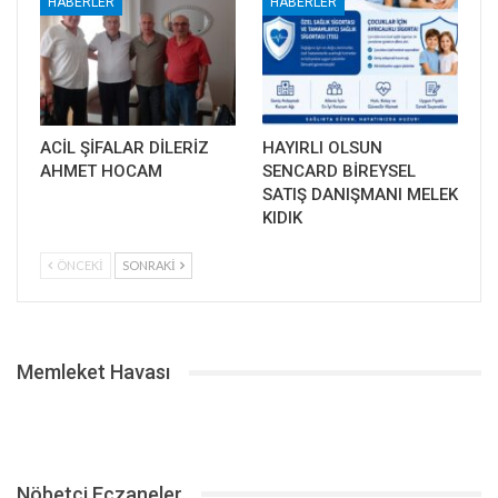
HABERLER
HABERLER
ACİL ŞİFALAR DİLERİZ
HAYIRLI OLSUN
AHMET HOCAM
SENCARD BİREYSEL
SATIŞ DANIŞMANI MELEK
KIDIK
ÖNCEKI
SONRAKI
Memleket Havası
Nöbetçi Eczaneler