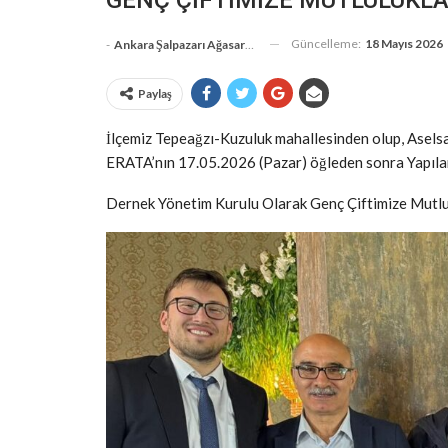
Güncelleme:
18 Mayıs 2026
-
Ankara Şalpazarı Ağasarlılar Eğitim Kültür Ve Dayanışma Derneği
Paylaş
İlçemiz Tepeağzı-Kuzuluk mahallesinden olup, Asels
ERATA’nın 17.05.2026 (Pazar) öğleden sonra Yapıla
Dernek Yönetim Kurulu Olarak Genç Çiftimize Mutlul