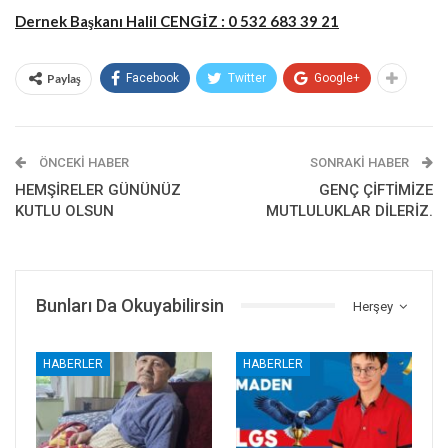
Dernek Başkanı Halil CENGİZ : 0 532 683 39 21
Paylaş
Facebook
Twitter
Google+
ÖNCEKI HABER
SONRAKI HABER
HEMŞİRELER GÜNÜNÜZ
GENÇ ÇİFTİMİZE
KUTLU OLSUN
MUTLULUKLAR DİLERİZ.
Bunları Da Okuyabilirsin
Herşey
HABERLER
HABERLER