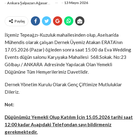
-
13 Mayıs 2026
-
Ankara Şalpazarı Ağasarlılar Eğitim Kültür Ve Dayanışma Derneği
Paylaş
İlçemiz Tepeağzı-Kuzuluk mahallesinden olup, Aselsan’da
Mühendis olarak çalışan Dernek Üyemiz Atakan ERATA’nın
17.05.2026 (Pazar) öğleden sonra saat 15:00 da Eva Wedding
Events düğün salonu Karşıyaka Mahallesi 568.Sokak. No:23
Gölbaşı / ANKARA Adresinde Yapılacak Olan Yemekli
Düğününe Tüm Hemşerilerimiz Davetlidir.
Dernek Yönetim Kurulu Olarak Genç Çiftimize Mutluluklar
Dileriz.
Not:
Düğünümüz Yemekli Olup Katılım İçin 15.05.2026 tarihi saat
12:00 kadar Aşağıdaki Telefondan sayı bildirmeniz
gerekmektedir.