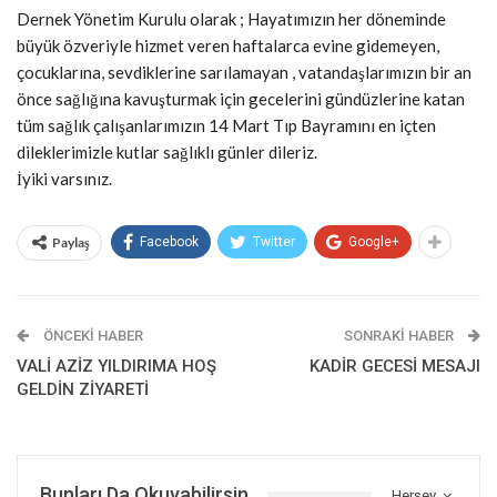
Dernek Yönetim Kurulu olarak ; Hayatımızın her döneminde
büyük özveriyle hizmet veren haftalarca evine gidemeyen,
çocuklarına, sevdiklerine sarılamayan , vatandaşlarımızın bir an
önce sağlığına kavuşturmak için gecelerini gündüzlerine katan
tüm sağlık çalışanlarımızın 14 Mart Tıp Bayramını en içten
dileklerimizle kutlar sağlıklı günler dileriz.
İyiki varsınız.
Paylaş
Facebook
Twitter
Google+
ÖNCEKI HABER
SONRAKI HABER
VALİ AZİZ YILDIRIMA HOŞ
KADİR GECESİ MESAJI
GELDİN ZİYARETİ
Bunları Da Okuyabilirsin
Herşey