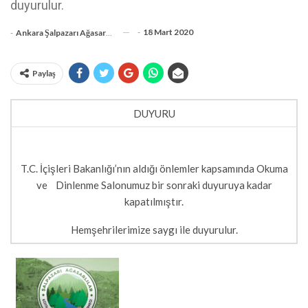
duyurulur.
-
18 Mart 2020
-
Ankara Şalpazarı Ağasarlılar Eğitim Kültür Ve Dayanışma Derneği
Paylaş
DUYURU
T.C. İçişleri Bakanlığı’nın aldığı önlemler kapsamında Okuma
ve Dinlenme Salonumuz bir sonraki duyuruya kadar
kapatılmıştır.
Hemşehrilerimize saygı ile duyurulur.