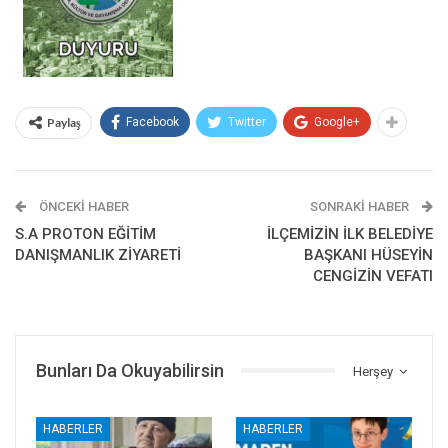
Paylaş
Facebook
Twitter
Google+
ÖNCEKI HABER
SONRAKI HABER
S.A PROTON EĞİTİM
İLÇEMİZİN İLK BELEDİYE
DANIŞMANLIK ZİYARETİ
BAŞKANI HÜSEYİN
CENGİZİN VEFATI
Bunları Da Okuyabilirsin
Herşey
HABERLER
HABERLER