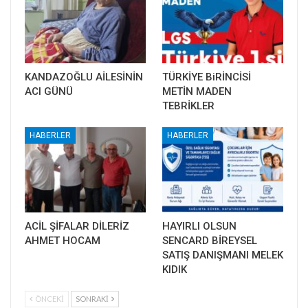
KANDAZOĞLU AİLESİNİN
TÜRKİYE BiRİNCİSİ
ACI GÜNÜ
METİN MADEN
TEBRİKLER
HABERLER
HABERLER
ACİL ŞİFALAR DİLERİZ
HAYIRLI OLSUN
AHMET HOCAM
SENCARD BİREYSEL
SATIŞ DANIŞMANI MELEK
KIDIK
ÖNCEKI
SONRAKI