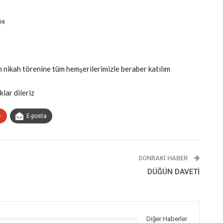
24
 nikah törenine tüm hemşerilerimizle beraber katılım
lar dileriz
+
E-posta
SONRAKI HABER
DÜĞÜN DAVETİ
Diğer Haberler