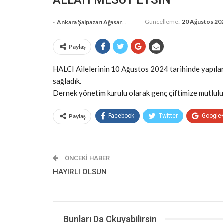
Güncelleme:
20 Ağustos 20
-
Ankara Şalpazarı Ağasarlılar Eğitim Kültür Ve Dayanışma Derneği
Paylaş
HALCI Ailelerinin 10 Ağustos 2024 tarihinde yapılan
sağladık.
Dernek yönetim kurulu olarak genç çiftimize mutluluk
Paylaş
Facebook
Twitter
Google
ÖNCEKI HABER
HAYlRLl OLSUN
Bunları Da Okuyabilirsin