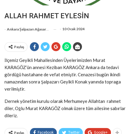
ALLAH RAHMET EYLESİN
-
10 Ocak 2024
-
Ankara Şalpazarı Ağasarlılar Eğitim Kültür Ve Dayanışma Derneği
Paylaş
İlçemiz Geyikli Mahallesinden Üyelerimizden Murat
KARAGÖZ’ün annesi Keziban KARAGÖZ Ankara da tedavi
gördüğü hastahane de vefat etmiştir. Cenazesi bugün ikindi
namazından sonra Şalpazarı Geyikli Konak yanında topraga
verilmiştir.
Dernek yönetim kurulu olarak Merhumeye Allahtan rahmet
diler, Oğlu Murat KARAGÖZ olmak üzere tüm ailesine sabırlar
dileriz.
Paylaş
Facebook
Twitter
Google+