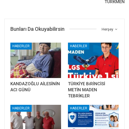
TÜRKMEN
Bunları Da Okuyabilirsin
Herşey
HABERLER
HABERLER
KANDAZOĞLU AİLESİNİN
TÜRKİYE BiRİNCİSİ
ACI GÜNÜ
METİN MADEN
TEBRİKLER
HABERLER
HABERLER