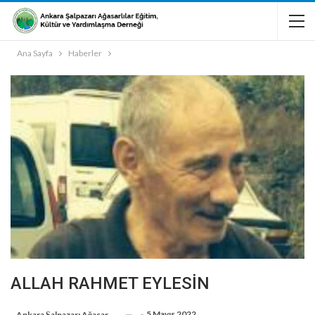
Ana Sayfa
Haberler
ALLAH RAHMET EYLESİN
-
5 Mayıs 2022
-
Ankara Şalpazarı Ağasarlılar Eğitim Kültür Ve Dayanışma Derneği