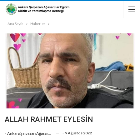
Ana Sayfa
Haberler
ALLAH RAHMET EYLESİN
-
9 Ağustos 2022
-
Ankara Şalpazarı Ağasarlılar Eğitim Kültür Ve Dayanışma Derneği