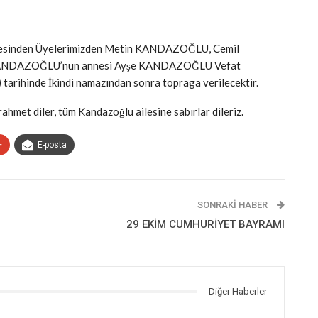
alesinden Üyelerimizden Metin KANDAZOĞLU, Cemil
NDAZOĞLU’nun annesi Ayşe KANDAZOĞLU Vefat
tarihinde İkindi namazından sonra topraga verilecektir.
met diler, tüm Kandazoğlu ailesine sabırlar dileriz.
+
E-posta
SONRAKI HABER
29 EKİM CUMHURİYET BAYRAMI
Diğer Haberler