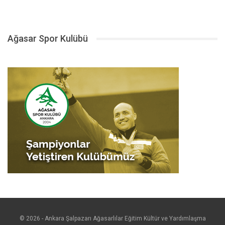
Ağasar Spor Kulübü
© 2026 - Ankara Şalpazarı Ağasarlılar Eğitim Kültür ve Yardımlaşma