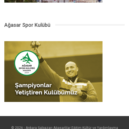
Ağasar Spor Kulübü
© 2026 - Ankara Şalpazarı Ağasarlılar Eğitim Kültür ve Yardımlaşma