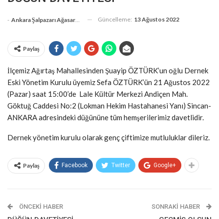
Güncelleme:
13 Ağustos 2022
-
Ankara Şalpazarı Ağasarlılar Eğitim Kültür Ve Dayanışma Derneği
Paylaş
İlçemiz Ağırtaş Mahallesinden Şuayip ÖZTÜRK’un oğlu Dernek
Eski Yönetim Kurulu üyemiz Sefa ÖZTÜRK’ün 21 Ağustos 2022
(Pazar) saat 15:00’de Lale Kültür Merkezi Andiçen Mah.
Göktuğ Caddesi No:2 (Lokman Hekim Hastahanesi Yanı) Sincan-
ANKARA adresindeki düğününe tüm hemşerilerimiz davetlidir.
Dernek yönetim kurulu olarak genç çiftimize mutluluklar dileriz.
Paylaş
Facebook
Twitter
Google+
ÖNCEKI HABER
SONRAKI HABER