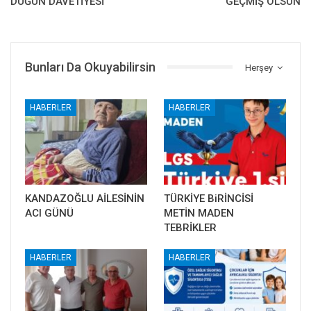
DÜĞÜN DAVETİYESİ
GEÇMİŞ OLSUN
Bunları Da Okuyabilirsin
Herşey
HABERLER
HABERLER
KANDAZOĞLU AİLESİNİN
TÜRKİYE BiRİNCİSİ
ACI GÜNÜ
METİN MADEN
TEBRİKLER
HABERLER
HABERLER