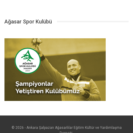
Ağasar Spor Kulübü
© 2026 - Ankara Şalpazarı Ağasarlılar Eğitim Kültür ve Yardımlaşma