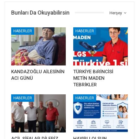
Bunları Da Okuyabilirsin
Herşey
HABERLER
HABERLER
KANDAZOĞLU AİLESİNİN
TÜRKİYE BiRİNCİSİ
ACI GÜNÜ
METİN MADEN
TEBRİKLER
HABERLER
HABERLER
ACİL ŞİFALAR DİLERİZ
HAYIRLI OLSUN