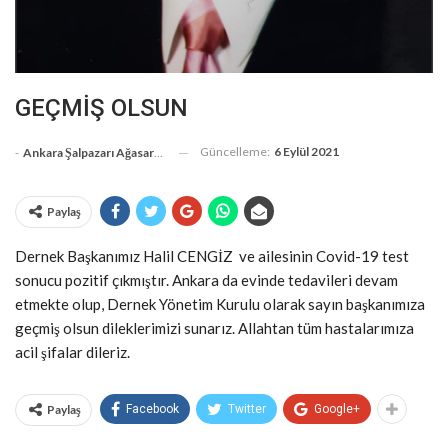
GEÇMİŞ OLSUN
Güncelleme:
6 Eylül 2021
-
Ankara Şalpazarı Ağasarlılar Eğitim Kültür Ve Dayanışma Derneği
Paylaş
Dernek Başkanımız Halil CENGİZ ve ailesinin Covid-19 test
sonucu pozitif çıkmıştır. Ankara da evinde tedavileri devam
etmekte olup, Dernek Yönetim Kurulu olarak sayın başkanımıza
geçmiş olsun dileklerimizi sunarız. Allahtan tüm hastalarımıza
acil şifalar dileriz.
Paylaş
Facebook
Twitter
Google+