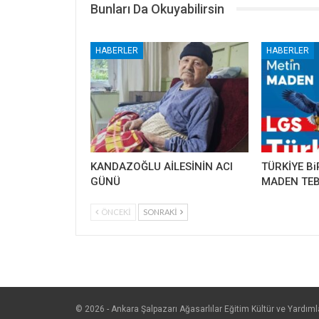
Bunları Da Okuyabilirsin
HABERLER
HABERLER
KANDAZOĞLU AİLESİNİN ACI
TÜRKİYE Bi
GÜNÜ
MADEN TEB
ÖNCEKI
SONRAKI
© 2026 - Ankara Şalpazarı Ağasarlılar Eğitim Kültür ve Yardım