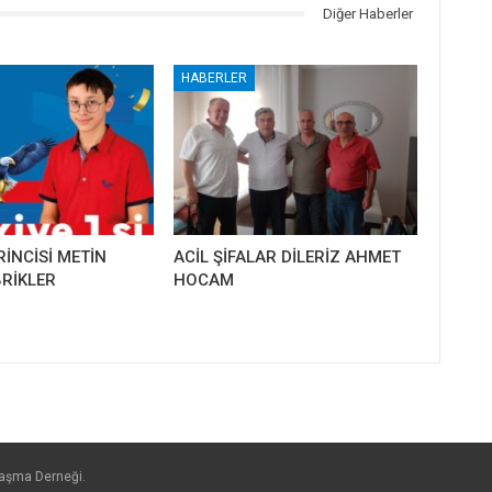
Diğer Haberler
HABERLER
RİNCİSİ METİN
ACİL ŞİFALAR DİLERİZ AHMET
RİKLER
HOCAM
laşma Derneği.