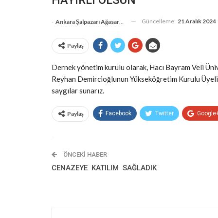
Güncelleme:
21 Aralık 2024
-
Ankara Şalpazarı Ağasarlılar Eğitim Kültür Ve Dayanışma Derneği
Paylaş
Dernek yönetim kurulu olarak, Hacı Bayram Veli Üni
Reyhan Demircioğlunun Yükseköğretim Kurulu Üyeliğin
saygılar sunarız.
Paylaş
Facebook
Twitter
Google
ÖNCEKI HABER
CENAZEYE KATILIM SAĞLADIK