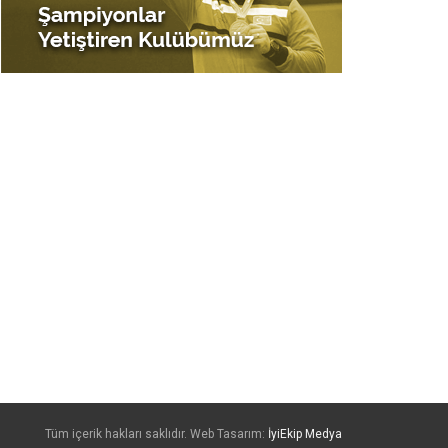
Tüm içerik hakları saklıdır. Web Tasarım:
İyiEkip Medya