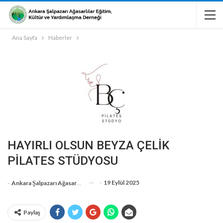
Ana Sayfa
Haberler
HAYIRLI OLSUN BEYZA ÇELİK
PİLATES STÜDYOSU
-
19 Eylül 2025
-
Ankara Şalpazarı Ağasarlılar Eğitim Kültür Ve Dayanışma Derneği
Paylaş