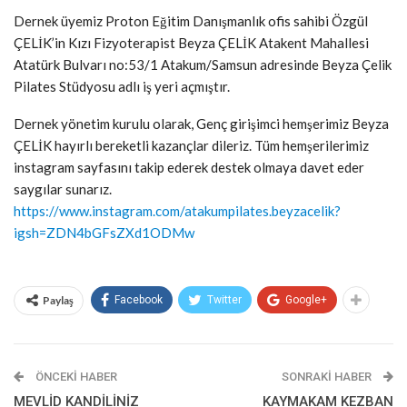
Dernek üyemiz Proton Eğitim Danışmanlık ofis sahibi Özgül
ÇELİK’in Kızı Fizyoterapist Beyza ÇELİK Atakent Mahallesi
Atatürk Bulvarı no:53/1 Atakum/Samsun adresinde Beyza Çelik
Pilates Stüdyosu adlı iş yeri açmıştır.
Dernek yönetim kurulu olarak, Genç girişimci hemşerimiz Beyza
ÇELİK hayırlı bereketli kazançlar dileriz. Tüm hemşerilerimiz
instagram sayfasını takip ederek destek olmaya davet eder
saygılar sunarız.
https://www.instagram.com/atakumpilates.beyzacelik?
igsh=ZDN4bGFsZXd1ODMw
Paylaş
Facebook
Twitter
Google+
ÖNCEKI HABER
SONRAKI HABER
MEVLİD KANDİLİNİZ
KAYMAKAM KEZBAN