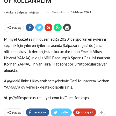
OY KULLANALIM
Güncelleme:
14 Mayıs 2021
-
Ankara Şalpazarı Ağasarlılar Eğitim Kültür Ve Dayanışma Derneği
Paylaş
Milliyet Gazetesinin düzenlediği 2020′ de sporun en iyilerini
seçmek için yılın en iyileri arasında Şalpazarı ilçesi doğancı
nüfusuna kayıtlı derneğimizin kurucularından Emekli Albay
Nevzat YAMAÇ’ın oğlu Milli Paralimpik Sporcu Gazi Muharrem
Korhan YAMAÇ’ ın yanı sıra Trabzonsporlu futbolcularda yer
almakta.
Aşağıdaki linke tıklayarak hemşehrimiz Gazi Muharrem Korhan
YAMAÇ’a oy vererek destek olabilirsiniz.
http://yilinsporcusu.milliyet.com.tr/Question.aspx
Paylaş
Facebook
Twitter
Google+