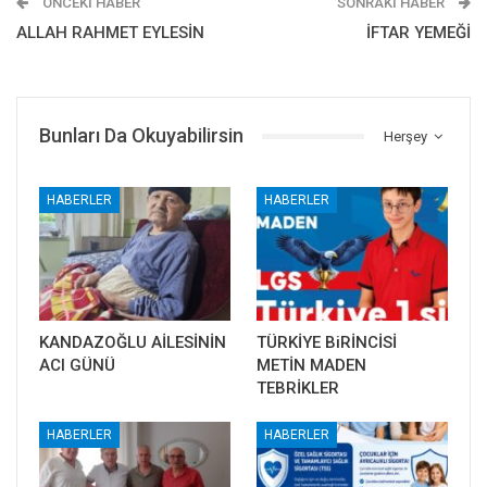
ÖNCEKI HABER
SONRAKI HABER
ALLAH RAHMET EYLESİN
İFTAR YEMEĞİ
Bunları Da Okuyabilirsin
Herşey
HABERLER
HABERLER
KANDAZOĞLU AİLESİNİN
TÜRKİYE BiRİNCİSİ
ACI GÜNÜ
METİN MADEN
TEBRİKLER
HABERLER
HABERLER