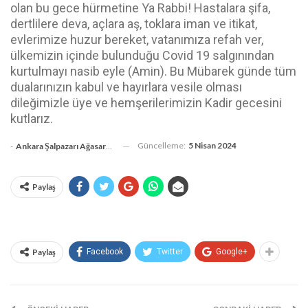
olan bu gece hürmetine Ya Rabbi! Hastalara şifa,
dertlilere deva, açlara aş, toklara iman ve itikat,
evlerimize huzur bereket, vatanımıza refah ver,
ülkemizin içinde bulunduğu Covid 19 salgınından
kurtulmayı nasib eyle (Amin). Bu Mübarek günde tüm
dualarınızın kabul ve hayırlara vesile olması
dileğimizle üye ve hemşerilerimizin Kadir gecesini
kutlarız.
Güncelleme:
5 Nisan 2024
-
Ankara Şalpazarı Ağasarlılar Eğitim Kültür Ve Dayanışma Derneği
Paylaş
Paylaş
Facebook
Twitter
Google+