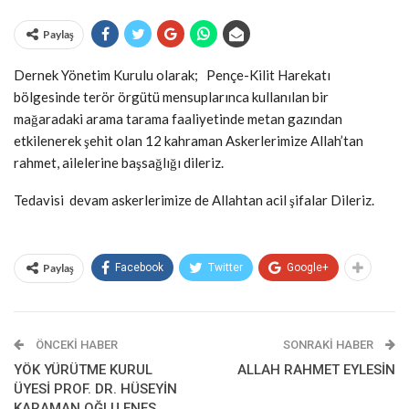
Paylaş
Dernek Yönetim Kurulu olarak; Pençe-Kilit Harekatı
bölgesinde terör örgütü mensuplarınca kullanılan bir
mağaradaki arama tarama faaliyetinde metan gazından
etkilenerek şehit olan 12 kahraman Askerlerimize Allah’tan
rahmet, ailelerine başsağlığı dileriz.
Tedavisi devam askerlerimize de Allahtan acil şifalar Dileriz.
Paylaş
Facebook
Twitter
Google+
ÖNCEKI HABER
SONRAKI HABER
YÖK YÜRÜTME KURUL
ALLAH RAHMET EYLESİN
ÜYESİ PROF. DR. HÜSEYİN
KARAMAN OĞLU ENES