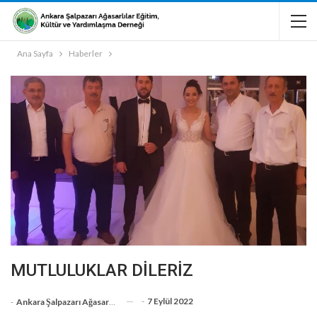
Ana Sayfa
Haberler
MUTLULUKLAR DİLERİZ
-
7 Eylül 2022
-
Ankara Şalpazarı Ağasarlılar Eğitim Kültür Ve Dayanışma Derneği