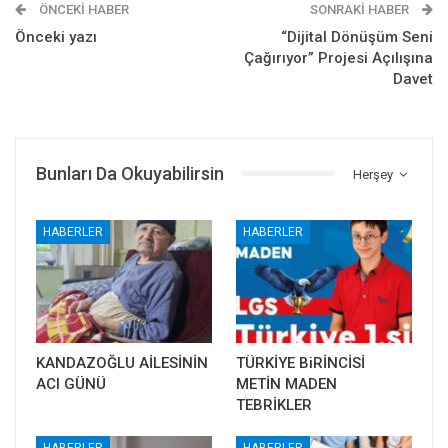
ÖNCEKI HABER
SONRAKI HABER
Önceki yazı
“Dijital Dönüşüm Seni
Çağırıyor” Projesi Açılışına
Davet
Bunları Da Okuyabilirsin
Herşey
HABERLER
HABERLER
KANDAZOĞLU AİLESİNİN
TÜRKİYE BiRİNCİSİ
ACI GÜNÜ
METİN MADEN
TEBRİKLER