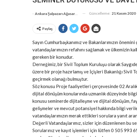
Güncelleme:
21 Kasım 2020
-
Ankara Şalpazarı Ağasarlılar Eğitim Kültür Ve Dayanışma Derneği
Paylaş
Sayın Cumhurbaşkanımız ve Bakanlarımızın önemini ç
vatandaşlarımızın refahını sağlamak ve ülkemizin kalk
gereken bir konudur.
Derneğimiz, bir Sivil Toplum Kuruluşu olarak Saygıd
üzere bir proje hazırlamış ve İçişleri Bakanlığı Sivi
geçirmek olanağı bulmuştur.
Söz konusu Proje faaliyetleri çerçevesinde 02 Aralı
dijital dönüşüm konularında uzmanlık düzeyinde bilgi 
konusu seminerde dijitalleşme ve dijital dönüşüm, fa
gelişmeler ve mevcut potansiyel hakkında bilgi veril
vatandaşlarımızın merak ettikleri sorulara yanıt aran
Değerli Vatandaşlarımız, sizler için düzenlenen bu se
Sorularınız ve kayıt işlemleri için lütfen 0 505 993