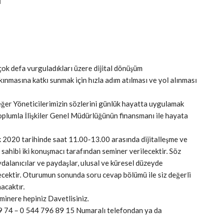
ok defa vurguladıkları üzere dijital dönüşüm
ınmasına katkı sunmak için hızla adım atılması ve yol alınması
eğer Yöneticilerimizin sözlerini günlük hayatta uygulamak
l Toplumla İlişkiler Genel Müdürlüğünün finansmanı ile hayata
k 2020 tarihinde saat 11.00-13.00 arasında dijitalleşme ve
sahibi iki konuşmacı tarafından seminer verilecektir. Söz
ydalanıcılar ve paydaşlar, ulusal ve küresel düzeyde
ecektir. Oturumun sonunda soru cevap bölümü ile siz değerli
acaktır.
minere hepiniz Davetlisiniz.
 69 74 – 0 544 796 89 15 Numaralı telefondan ya da