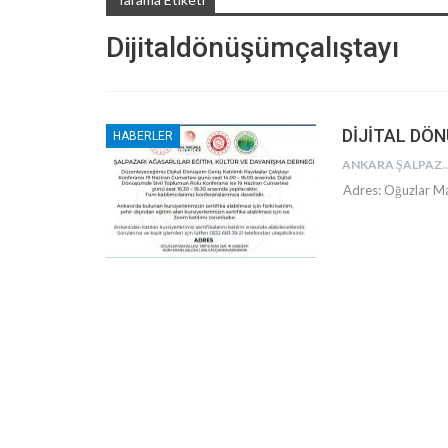
Dijitaldönüşümçalıştayı
DİJİTAL DÖN
HABERLER
ANKARA ŞALPAZARI AĞASARLILAR EĞITIM KÜLTÜR
Adres: Oğuzlar M