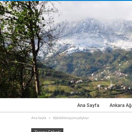
Ana Sayfa
Ankara Ağ
Ana Sayfa
dijitaldönüşümçalıştayı
Tarama Etiketi