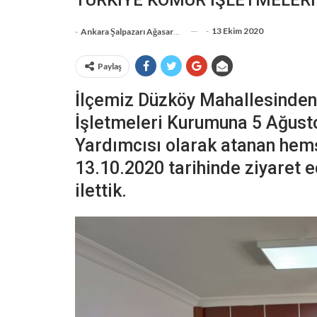
-
13 Ekim 2020
-
Ankara Şalpazarı Ağasarlılar Eğitim Kültür Ve Dayanışma Derneği
Paylaş
İlçemiz Düzköy Mahallesinden
İşletmeleri Kurumuna 5 Ağust
Yardımcısı olarak atanan he
13.10.2020 tarihinde ziyaret e
ilettik.