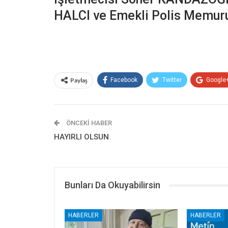
HALCI ve Emekli Polis Memuru
Paylaş
Facebook
Twitter
Google
ÖNCEKI HABER
HAYIRLI OLSUN
Bunları Da Okuyabilirsin
HABERLER
HABERLER