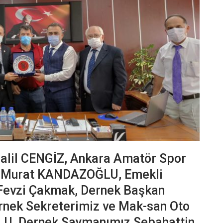
alil CENGİZ, Ankara Amatör Spor
ı Murat KANDAZOĞLU, Emekli
Fevzi Çakmak, Dernek Başkan
rnek Sekreterimiz ve Mak-san Oto
U, Dernek Saymanımız Sebahattin