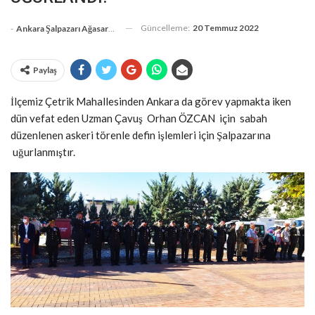
Güncelleme:
20 Temmuz 2022
-
Ankara Şalpazarı Ağasarlılar Eğitim Kültür Ve Dayanışma Derneği
Paylaş
İlçemiz Çetrik Mahallesinden Ankara da görev yapmakta iken
dün vefat eden Uzman Çavuş Orhan ÖZCAN için sabah
düzenlenen askeri törenle defin işlemleri için Şalpazarına
uğurlanmıştır.