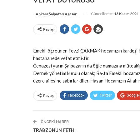
Güncelleme:
13 Kasım 2021
-
Ankara Şalpazarı Ağasarlılar Eğitim Kültür Ve Dayanışma Derneği
Paylaş
Emekli öğretmen Fevzi ÇAKMAK hocamızın kardeşi
hastahanede vefat etmiştir.
Cenazesi yarın Şalpazarın da öğle namazına müteakip
Dernek yönetim kurulu olarak; Başta Emekli hocam
üzere ailesine sabırlar diler. Hasan Hocamızın Allah 
Paylaş
Facebook
Twitter
Google
ÖNCEKI HABER
TRABZONUN FETHİ