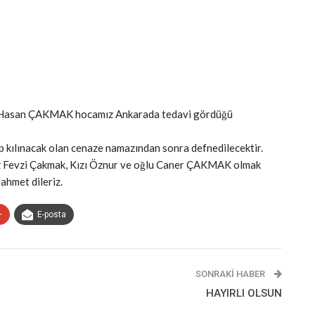
 Hasan ÇAKMAK hocamız Ankarada tedavi gördüğü
 kılınacak olan cenaze namazından sonra defnedilecektir.
ız Fevzi Çakmak, Kızı Öznur ve oğlu Caner ÇAKMAK olmak
rahmet dileriz.
+
E-posta
SONRAKI HABER
HAYIRLI OLSUN