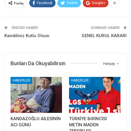
Paylaş
Facebook
Twitter
Google+
ÖNCEKI HABER
SONRAKI HABER
Kandiliniz Kutlu Olsun
GENEL KURUL KARARI
Bunları Da Okuyabilirsin
Herşey
HABERLER
HABERLER
KANDAZOĞLU AİLESİNİN
TÜRKİYE BiRİNCİSİ
ACI GÜNÜ
METİN MADEN