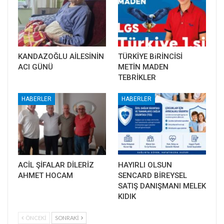
KANDAZOĞLU AİLESİNİN
TÜRKİYE BiRİNCİSİ
ACI GÜNÜ
METİN MADEN
TEBRİKLER
HABERLER
HABERLER
ACİL ŞİFALAR DİLERİZ
HAYIRLI OLSUN
AHMET HOCAM
SENCARD BİREYSEL
SATIŞ DANIŞMANI MELEK
KIDIK
ÖNCEKI
SONRAKI