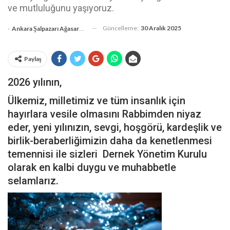
ve mutluluğunu yaşıyoruz.
Güncelleme:
30 Aralık 2025
-
Ankara Şalpazarı Ağasarlılar Eğitim Kültür Ve Dayanışma Derneği
Paylaş
2026 yılının,
Ülkemiz, milletimiz ve tüm insanlık için
hayırlara vesile olmasını Rabbimden niyaz
eder, yeni yılınızın, sevgi, hoşgörü, kardeşlik ve
birlik-beraberliğimizin daha da kenetlenmesi
temennisi ile sizleri Dernek Yönetim Kurulu
olarak en kalbi duygu ve muhabbetle
selamlarız.