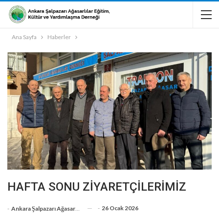
Ana Sayfa
Haberler
HAFTA SONU ZİYARETÇİLERİMİZ
-
26 Ocak 2026
-
Ankara Şalpazarı Ağasarlılar Eğitim Kültür Ve Dayanışma Derneği