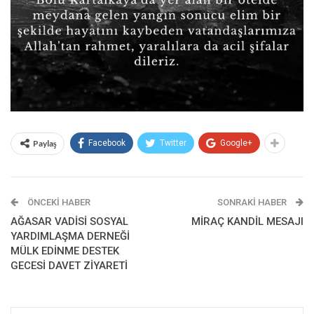
Paylaş
Facebook
Twitter
Google+
ÖNCEKI HABER
SONRAKI HABER
AĞASAR VADİSİ SOSYAL
MİRAÇ KANDİL MESAJI
YARDIMLAŞMA DERNEĞİ
MÜLK EDİNME DESTEK
GECESİ DAVET ZİYARETİ