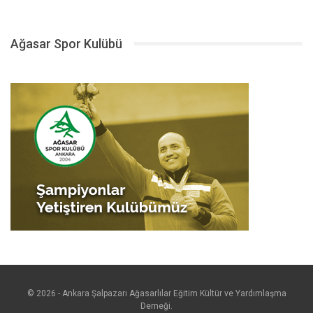
Ağasar Spor Kulübü
© 2026 - Ankara Şalpazarı Ağasarlılar Eğitim Kültür ve Yardımlaşma
Derneği.