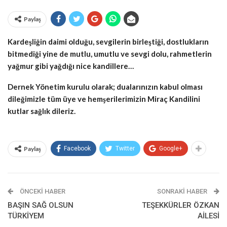
Paylaş
Kardeşliğin daimi olduğu, sevgilerin birleştiği, dostlukların
bitmediği yine de mutlu, umutlu ve sevgi dolu, rahmetlerin
yağmur gibi yağdığı nice kandillere…
Dernek Y
önetim kurulu olarak; dualarınızın kabul olması
dileğimizle tüm üye ve hemşerilerimizin Miraç Kandilini
kutlar sağlık dileriz.
Paylaş
Facebook
Twitter
Google+
ÖNCEKI HABER
SONRAKI HABER
BAŞIN SAĞ OLSUN
TEŞEKKÜRLER ÖZKAN
TÜRKİYEM
AİLESİ