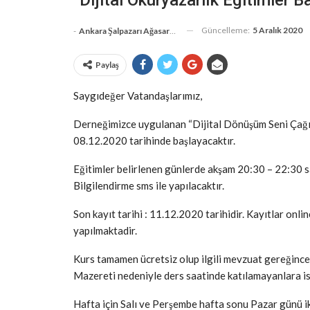
Güncelleme:
5 Aralık 2020
-
Ankara Şalpazarı Ağasarlılar Eğitim Kültür Ve Dayanışma Derneği
Paylaş
Saygıdeğer Vatandaşlarımız,
Derneğimizce uygulanan “Dijital Dönüşüm Seni Çağı
08.12.2020 tarihinde başlayacaktır.
Eğitimler belirlenen günlerde akşam 20:30 – 22:30 sa
Bilgilendirme sms ile yapılacaktır.
Son kayıt tarihi : 11.12.2020 tarihidir. Kayıtlar onl
yapılmaktadir.
Kurs tamamen ücretsiz olup ilgili mevzuat gereğince
Mazereti nedeniyle ders saatinde katılamayanlara is
Hafta için Salı ve Perşembe hafta sonu Pazar günü iki