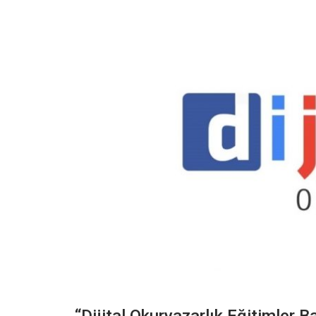
“Dijital Okuryazarlık Eğitimler B