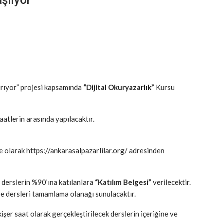
rıyor” projesi kapsamında
“Dijital Okuryazarlık”
Kursu
atlerin arasında yapılacaktır.
ine olarak https://ankarasalpazarlilar.org/ adresinden
 derslerin %90’ına katılanlara
“Katılım Belgesi”
verilecektir.
e dersleri tamamlama olanağı sunulacaktır.
şer saat olarak gerçekleştirilecek derslerin içeriğine ve