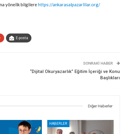
na yönelik bilgilere
https://ankarasalpazarlilar.org/
+
E-posta
SONRAKI HABER
“Dijital Okuryazarlık” Eğitim İçeriği ve Konu
Başlıkları
Diğer Haberler
HABERLER